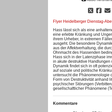
Flyer Heidelberger Dienstag-Ab
Hass lässt sich als eine anhalten
eine erlebte Kränkung und Unger
ihrem Urheber, in extremen Fälle
ausgeht. Die besondere Dynamik u
aus der Affektverhaltung, die d
Ohnmacht des Hassenden bedingt 
Hass sich in der Latenzphase imm
in akute destruktive Handlungen
Dynamik findet sich in oft poten
auf soziale und politische Kränk
untersucht die Phänomenologie d
Form von Destruktivität anhand li
psychischer Störungen (Verbitte
gesellschaftlicher Phänomene (Te
Kommentare