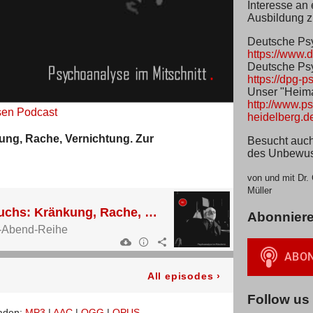
Interesse an
Ausbildung z
Deutsche Psy
https://www.
Psychoanalyse im Mitschnitt
Deutsche Psy
https://dpg-p
Unser "Heimat
http://www.ps
sen Podcast
heidelberg.d
ung, Rache, Vernichtung. Zur
Besucht auch
des Unbewus
von und mit Dr.
Müller
Prof. Dr. Thomas Fuchs: Kränkung, Rache, Vernichtung. Zur Phänomenologie des Hasses.
Abonnier
g-Abend-Reihe
All episodes
›
Follow us
laden:
MP3
|
AAC
|
OGG
|
OPUS