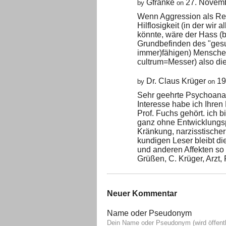
Gfranke
27. Novem
by
on
Wenn Aggression als Rea
Hilflosigkeit (in der wir
könnte, wäre der Hass (b
Grundbefinden des "gesu
immer)fähigen) Menschen,
cultrum=Messer) also di
Dr. Claus Krüger
19
by
on
Sehr geehrte Psychoanal
Interesse habe ich Ihre
Prof. Fuchs gehört. ich 
ganz ohne Entwicklungs
Kränkung, narzisstischer W
kundigen Leser bleibt d
und anderen Affekten so 
Grüßen, C. Krüger, Arzt
Neuer Kommentar
Name oder Pseudonym
Dein Name oder Pseudonym (wird öffentl