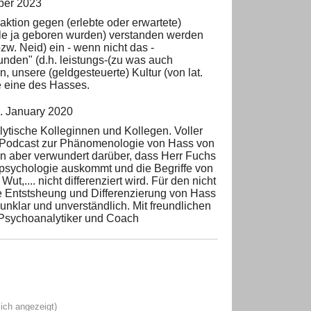
ber 2023
ktion gegen (erlebte oder erwartete)
 alle ja geboren wurden) verstanden werden
zw. Neid) ein - wenn nicht das -
nden" (d.h. leistungs-(zu was auch
 unsere (geldgesteuerte) Kultur (von lat.
e eine des Hasses.
. January 2020
ytische Kolleginnen und Kollegen. Voller
n Podcast zur Phänomenologie von Hass von
bin aber verwundert darüber, dass Herr Fuchs
psychologie auskommt und die Begriffe von
ut,.... nicht differenziert wird. Für den nicht
ie Entstsheung und Differenzierung von Hass
unklar und unverständlich. Mit freundlichen
, Psychoanalytiker und Coach
ich angezeigt)