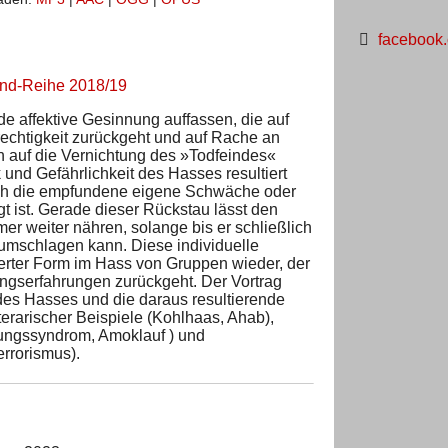
facebook
end-Reihe 2018/19
de affektive Gesinnung auffassen, die auf
echtigkeit zurückgeht und auf Rache an
n auf die Vernichtung des »Todfeindes«
nd Gefährlichkeit des Hasses resultiert
urch die empfundene eigene Schwäche oder
ist. Gerade dieser Rückstau lässt den
er weiter nähren, solange bis er schließlich
 umschlagen kann. Diese individuelle
zierter Form im Hass von Gruppen wieder, der
ungserfahrungen zurückgeht. Der Vortrag
es Hasses und die daraus resultierende
terarischer Beispiele (Kohlhaas, Ahab),
rungssyndrom, Amoklauf ) und
rrorismus).