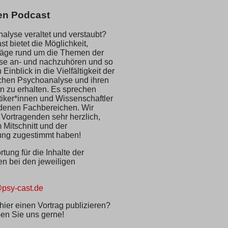
en Podcast
alyse veraltet und verstaubt?
t bietet die Möglichkeit,
träge rund um die Themen der
se an- und nachzuhören und so
 Einblick in die Vielfältigkeit der
chen Psychoanalyse und ihren
n zu erhalten. Es sprechen
iker*innen und Wissenschaftler
denen Fachbereichen. Wir
 Vortragenden sehr herzlich,
 Mitschnitt und der
hung zugestimmt haben!
tung für die Inhalte der
en bei den jeweiligen
psy-cast.de
hier einen Vortrag publizieren?
en Sie uns gerne!