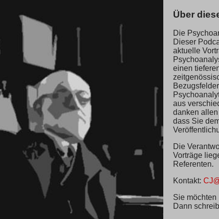
Über dies
Die Psychoan
Dieser Podcas
aktuelle Vor
Psychoanaly
einen tieferen
zeitgenössis
Bezugsfelder
Psychoanalyt
aus verschie
danken allen
dass Sie dem
Veröffentlic
Die Verantwor
Vorträge lieg
Referenten.
Kontakt:
CJ@
Sie möchten 
Dann schreib